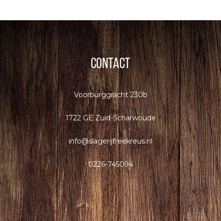
Contact
Voorburggracht 230b
1722 GE Zuid-Scharwoude
info@slagerijfreekreus.nl
0226-
745094