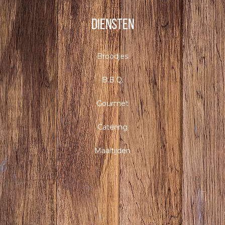
Diensten
Broodjes
B.B.Q.
Gourmet
Catering
Maaltijden